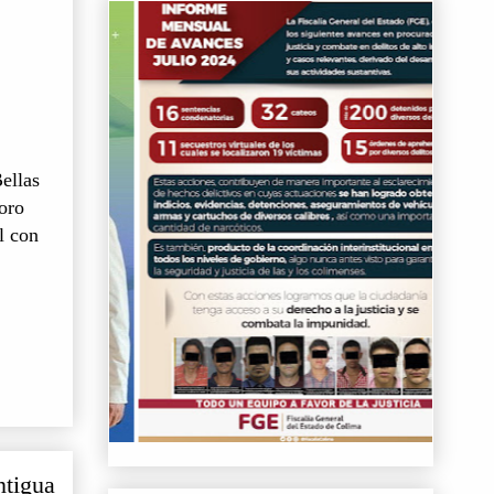
ellas
oro
l con
ntigua