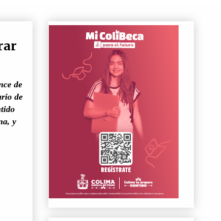
rar
nce de
ario de
tido
na, y