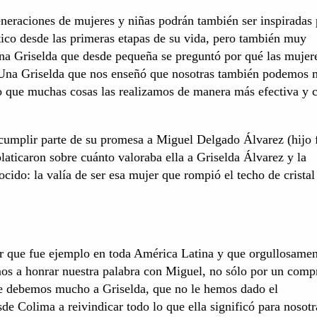
eneraciones de mujeres y niñas podrán también ser inspiradas 
tico desde las primeras etapas de su vida, pero también muy
. Una Griselda que desde pequeña se preguntó por qué las mujer
Una Griselda que nos enseñó que nosotras también podemos 
no que muchas cosas las realizamos de manera más efectiva y 
a cumplir parte de su promesa a Miguel Delgado Álvarez (hijo 
aticaron sobre cuánto valoraba ella a Griselda Álvarez y la
cido: la valía de ser esa mujer que rompió el techo de cristal
r que fue ejemplo en toda América Latina y que orgullosamen
os a honrar nuestra palabra con Miguel, no sólo por un com
le debemos mucho a Griselda, que no le hemos dado el
 Colima a reivindicar todo lo que ella significó para nosotr