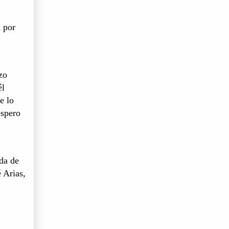
a por
zo
él
e lo
espero
da de
 Arias,