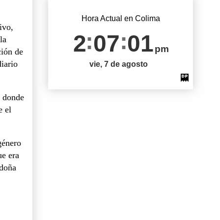
Hora Actual en Colima
ivo,
2
07
02
la
pm
ción de
iario
vie, 7 de agosto
o donde
e el
género
ue era
 doña