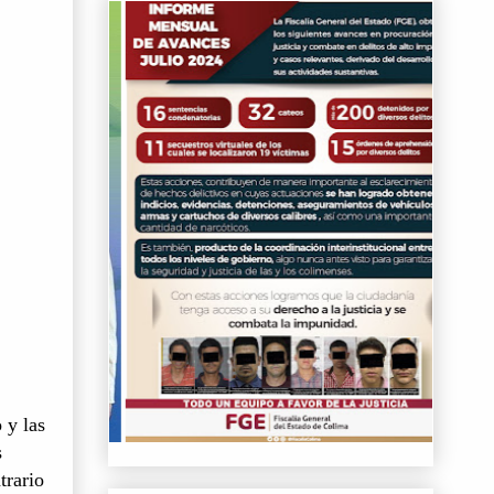
 y las
s
trario