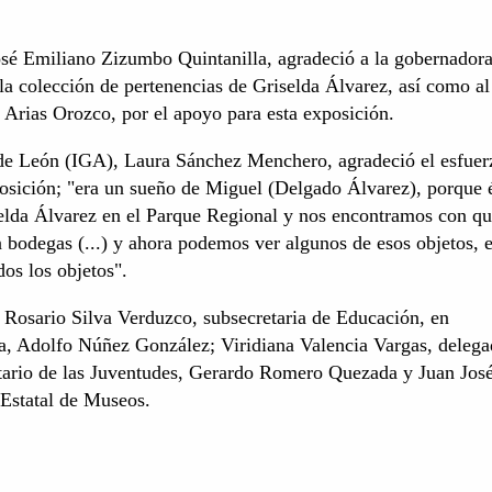
José Emiliano Zizumbo Quintanilla, agradeció a la gobernador
 la colección de pertenencias de Griselda Álvarez, así como al
 Arias Orozco, por el apoyo para esta exposición.
e de León (IGA), Laura Sánchez Menchero, agradeció el esfuer
osición; "era un sueño de Miguel (Delgado Álvarez), porque 
selda Álvarez en el Parque Regional y nos encontramos con qu
 bodegas (...) y ahora podemos ver algunos de esos objetos, 
os los objetos".
l Rosario Silva Verduzco, subsecretaria de Educación, en
ra, Adolfo Núñez González; Viridiana Valencia Vargas, delega
etario de las Juventudes, Gerardo Romero Quezada y Juan José
Estatal de Museos.