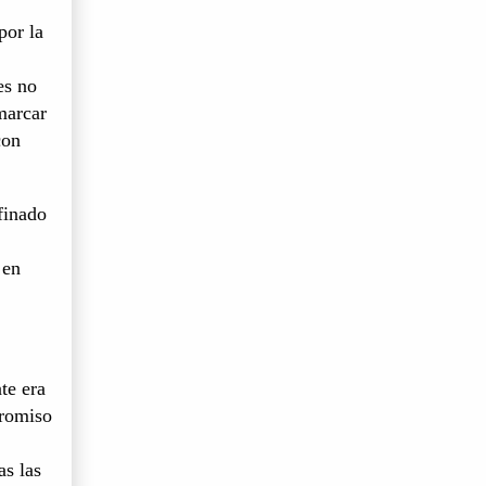
por la
es no
marcar
con
finado
 en
te era
promiso
as las