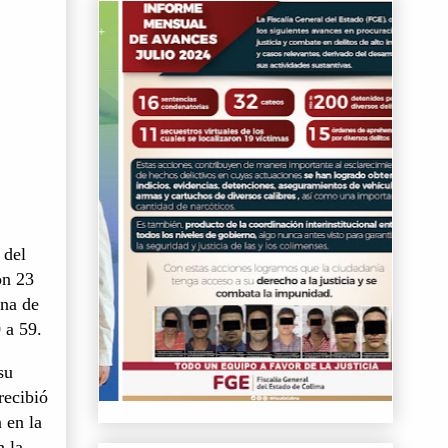
 del
ón 23
ina de
0 a 59.
su
recibió
 en la
n la