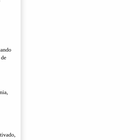
cando
 de
nia,
tivado,