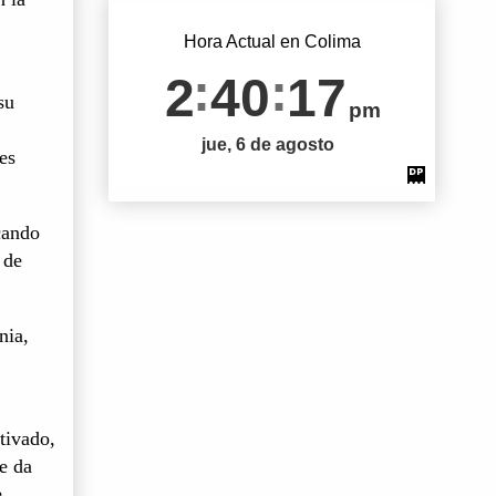
Hora Actual en Colima
2
40
18
su
pm
jue, 6 de agosto
es
cando
 de
nia,
tivado,
e da
e