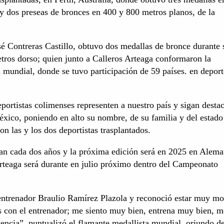
s y dos preseas de bronces en 400 y 800 metros planos, de la
é Contreras Castillo, obtuvo dos medallas de bronce durante 
etros dorso; quien junto a Calleros Arteaga conformaron la
a mundial, donde se tuvo participación de 59 países. en deport
eportistas colimenses representen a nuestro país y sigan desta
éxico, poniendo en alto su nombre, de su familia y del estado
on las y los dos deportistas trasplantados.
an cada dos años y la próxima edición será en 2025 en Alema
Arteaga será durante en julio próximo dentro del Campeonato
 entrenador Braulio Ramírez Plazola y reconoció estar muy mo
os con el entrenador; me siento muy bien, entrena muy bien, m
encia”, puntualizó el flamante medallista mundial, oriundo d