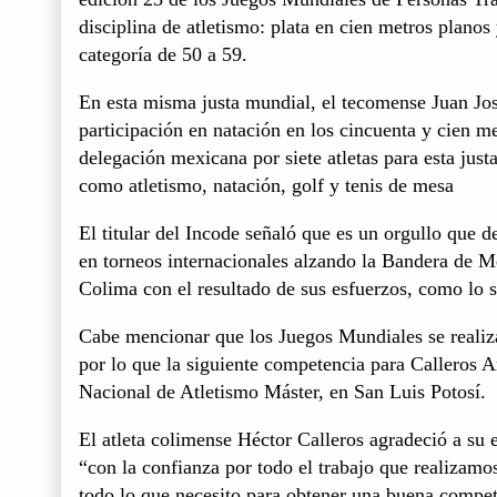
disciplina de atletismo: plata en cien metros plano
categoría de 50 a 59.
En esta misma justa mundial, el tecomense Juan Jos
participación en natación en los cincuenta y cien m
delegación mexicana por siete atletas para esta just
como atletismo, natación, golf y tenis de mesa
El titular del Incode señaló que es un orgullo que d
en torneos internacionales alzando la Bandera de M
Colima con el resultado de sus esfuerzos, como lo s
Cabe mencionar que los Juegos Mundiales se realiz
por lo que la siguiente competencia para Calleros 
Nacional de Atletismo Máster, en San Luis Potosí.
El atleta colimense Héctor Calleros agradeció a su
“con la confianza por todo el trabajo que realizam
todo lo que necesito para obtener una buena compet