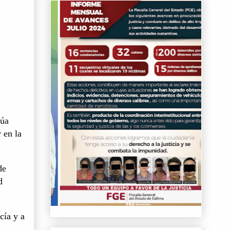
núa
 en la
de
d
cía y a