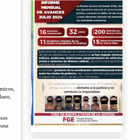
émicos,
lano,
esos
 una