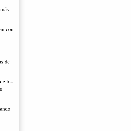
r más
an con
as de
de los
e
uando