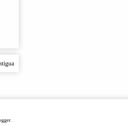
ntigua
ogger
.