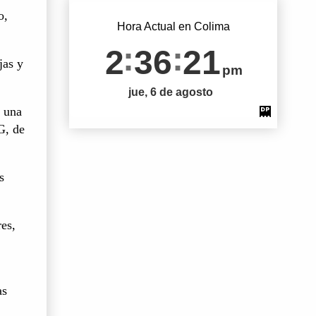
o,
Hora Actual en Colima
2
36
22
jas y
pm
jue, 6 de agosto
n una
G, de
s
es,
as