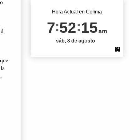
do
Hora Actual en Colima
7
52
15
n
am
ad
sáb, 8 de agosto
 que
 la
.