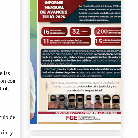
e las
ión con
rol,
culo de
mán, y