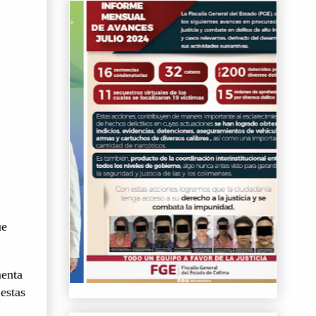
ue
menta
estas