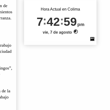
ón de
Hora Actual en Colima
mientos
7
42
59
rranza.
pm
vie, 7 de agosto
trabajo
 ciudad
ingos”,
e
 de la
abajo