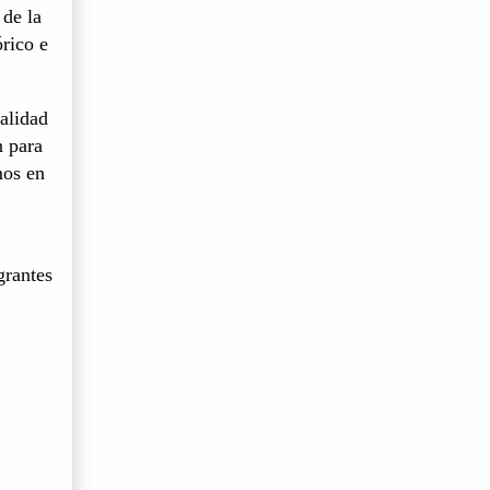
 de la
órico e
alidad
n para
mos en
grantes