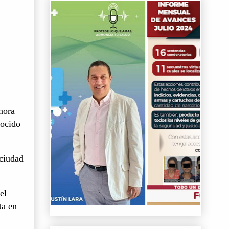
hora
nocido
 ciudad
el
ta en