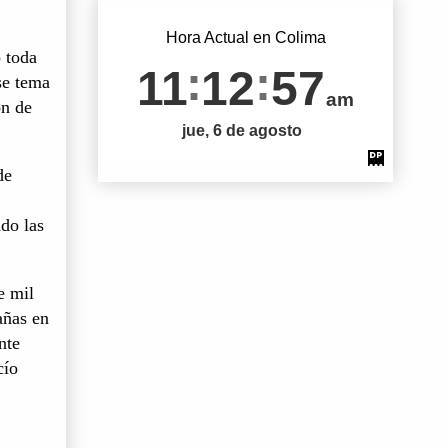
Hora Actual en Colima
 toda
11
12
58
se tema
am
ón de
jue, 6 de agosto
de
do las
e mil
añas en
nte
cío