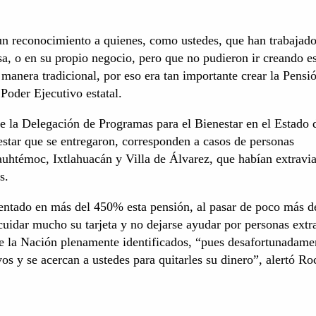
un reconocimiento a quienes, como ustedes, que han trabajado
sa, o en su propio negocio, pero que no pudieron ir creando e
anera tradicional, por eso era tan importante crear la Pensi
 Poder Ejecutivo estatal.
e la Delegación de Programas para el Bienestar en el Estado 
estar que se entregaron, corresponden a casos de personas
uhtémoc, Ixtlahuacán y Villa de Álvarez, que habían extravia
s.
entado en más del 450% esta pensión, al pasar de poco más d
 cuidar mucho su tarjeta y no dejarse ayudar por personas extr
 de la Nación plenamente identificados, “pues desafortunadame
s y se acercan a ustedes para quitarles su dinero”, alertó Ro