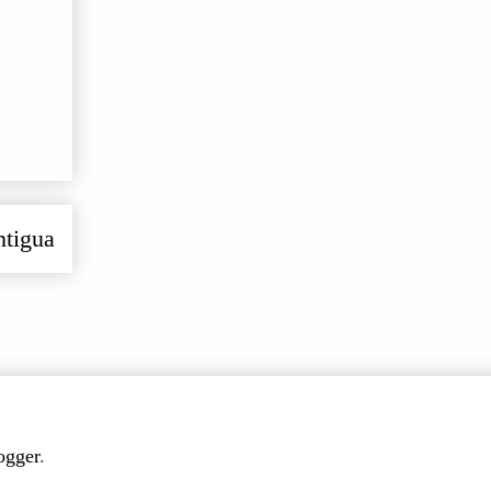
ntigua
ogger
.