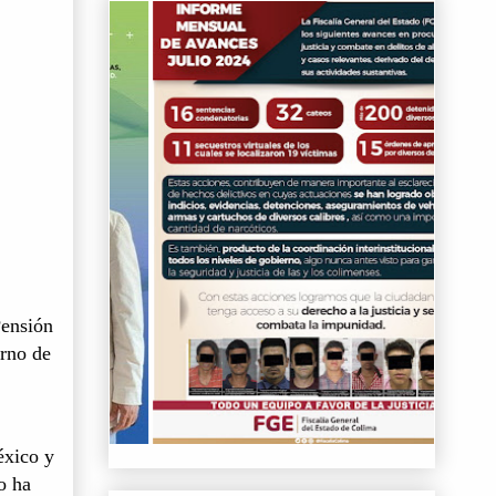
Pensión
erno de
éxico y
o ha