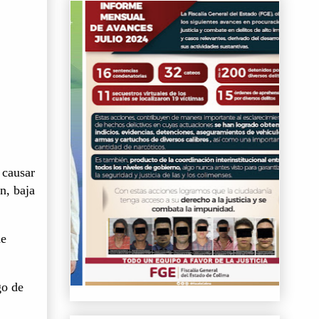
 causar
n, baja
de
go de