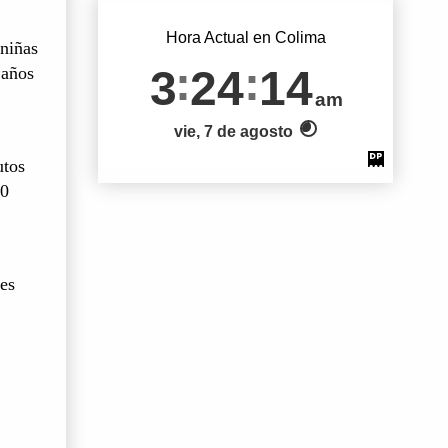
Hora Actual en Colima
 niñas
3
24
15
 años
am
vie, 7 de agosto
utos
60
des