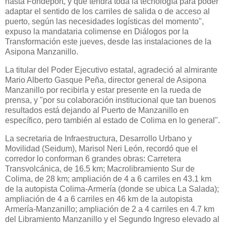
hasta Fondeport, y que tendrá toda la tecnología para poder
adaptar el sentido de los carriles de salida o de acceso al
puerto, según las necesidades logísticas del momento",
expuso la mandataria colimense en Diálogos por la
Transformación este jueves, desde las instalaciones de la
Asipona Manzanillo.
La titular del Poder Ejecutivo estatal, agradeció al almirante
Mario Alberto Gasque Peña, director general de Asipona
Manzanillo por recibirla y estar presente en la rueda de
prensa, y "por su colaboración institucional que tan buenos
resultados está dejando al Puerto de Manzanillo en
específico, pero también al estado de Colima en lo general".
La secretaria de Infraestructura, Desarrollo Urbano y
Movilidad (Seidum), Marisol Neri León, recordó que el
corredor lo conforman 6 grandes obras: Carretera
Transvolcánica, de 16.5 km; Macrolibramiento Sur de
Colima, de 28 km; ampliación de 4 a 6 carriles en 43.1 km
de la autopista Colima-Armería (donde se ubica La Salada);
ampliación de 4 a 6 carriles en 46 km de la autopista
Armería-Manzanillo; ampliación de 2 a 4 carriles en 4.7 km
del Libramiento Manzanillo y el Segundo Ingreso elevado al