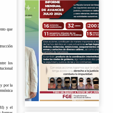
nto que 
rucción 
tre los 
ucional 
y por la 
rmónica 
I) y el 
s formas 