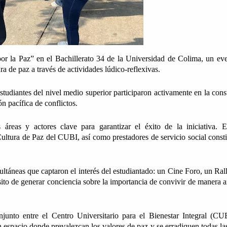
por la Paz” en el Bachillerato 34 de la Universidad de Colima, un eve
ra de paz a través de actividades lúdico-reflexivas. 
studiantes del nivel medio superior participaron activamente en la const
n pacífica de conflictos.
reas y actores clave para garantizar el éxito de la iniciativa. En
ultura de Paz del CUBI, así como prestadores de servicio social constit
ultáneas que captaron el interés del estudiantado: un Cine Foro, un Rall
to de generar conciencia sobre la importancia de convivir de manera a
unto entre el Centro Universitario para el Bienestar Integral (CUB
un espacio donde prevalezcan los valores de paz y se erradiquen todas la