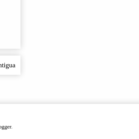
ntigua
ogger
.