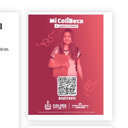
l
icas.