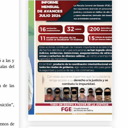
a las y 
las del 
 de las 
ición”, 
mnos de 