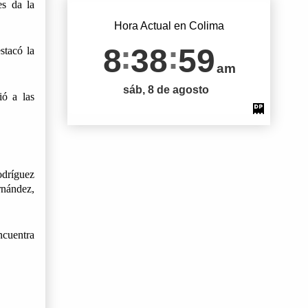
s da la 
Hora Actual en Colima
8
39
00
tacó la 
am
sáb, 8 de agosto
ó a las 
dríguez 
nández, 
cuentra 