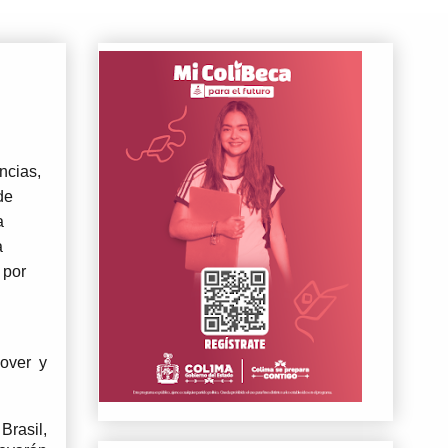
cias, 
e 
 
 
por 
over y 
rasil, 