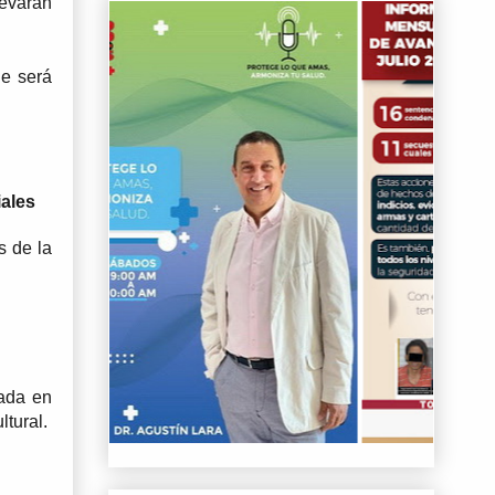
evarán 
e será 
iales
 de la 
ada en 
tural.