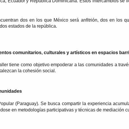
a, Ecuador y República Dominicana. Estos intercambios se ll
uentran dos en los que México será anfitrión, dos en los qu
dos estados de la república.
entos comunitarios, culturales y artísticos en espacios barr
aller tiene como objetivo empoderar a las comunidades a través
talezcan la cohesión social.
omunidades
Popular (Paraguay)
Se busca compartir la experiencia acumul
. 
ose en metodologías participativas y técnicas de mediación cul