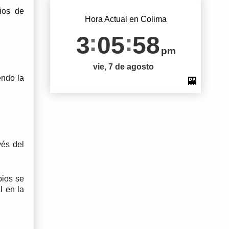
ios de 
Hora Actual en Colima
3
05
59
pm
vie, 7 de agosto
ndo la 
és del 
ios se 
 en la 