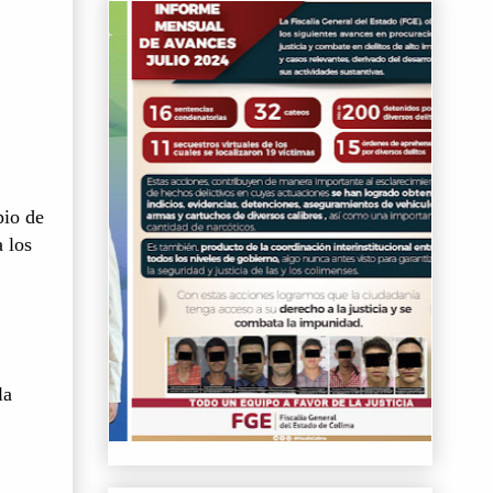
pio de
 los
la