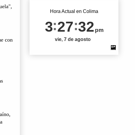
uela",
Hora Actual en Colima
3
27
33
pm
vie, 7 de agosto
ue con
as
.
aíno,
 a