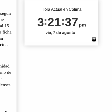
Hora Actual en Colima
 seguir
3
21
38
que
pm
 al 15
u ficha
vie, 7 de agosto
un
ctos.
unidad
uno de
or
lenses,