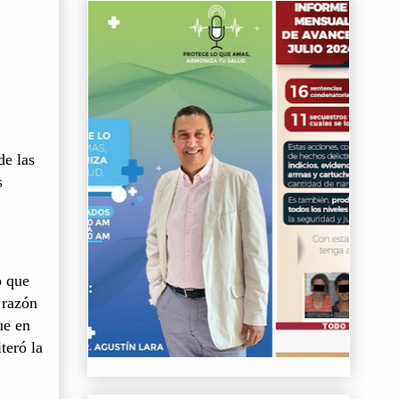
de las
s
o que
 razón
ue en
teró la